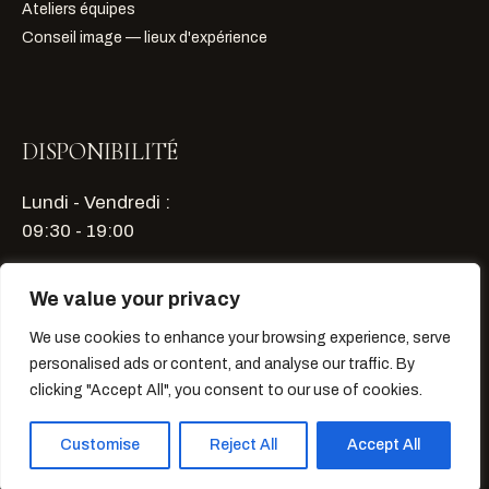
Ateliers équipes
Conseil image — lieux d'expérience
DISPONIBILITÉ
Lundi - Vendredi :
09:30 - 19:00
Samedi - Dimanche : sur rendez-vous
We value your privacy
We use cookies to enhance your browsing experience, serve
Planifier un échange
personalised ads or content, and analyse our traffic. By
clicking "Accept All", you consent to our use of cookies.
Customise
Reject All
Accept All
© 2026 BUSINESS & STYLE, TOUS DROITS RÉSERVÉS