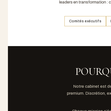
leaders en transformation :
Comités exécutifs
POURQU
Notre cabinet est d
premium. Discrétion, ex