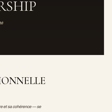
RSHIP
té
SIONNELLE
ure et sa cohérence — se