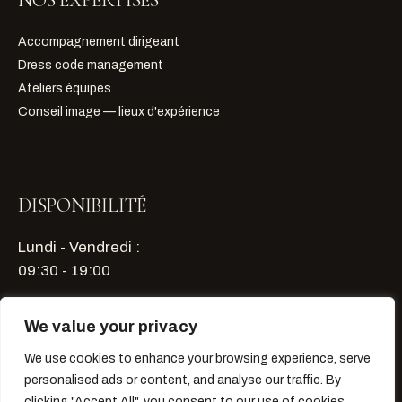
NOS EXPERTISES
Accompagnement dirigeant
Dress code management
Ateliers équipes
Conseil image — lieux d'expérience
DISPONIBILITÉ
Lundi - Vendredi :
09:30 - 19:00
Samedi - Dimanche : sur rendez-vous
We value your privacy
We use cookies to enhance your browsing experience, serve
Planifier un échange
personalised ads or content, and analyse our traffic. By
clicking "Accept All", you consent to our use of cookies.